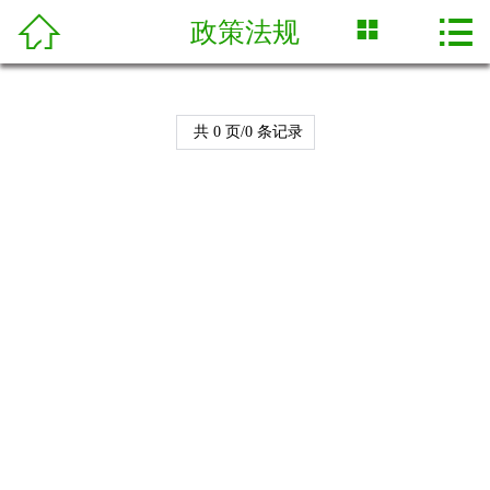



政策法规
网站首页

关于我们
共 0 页/0 条记录
荣誉证书
产品展示
新闻中心
技术专栏
合作案例
人才招聘
联系我们