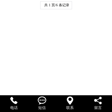
共 1 页/6 条记录




电话
短信
联系
留言