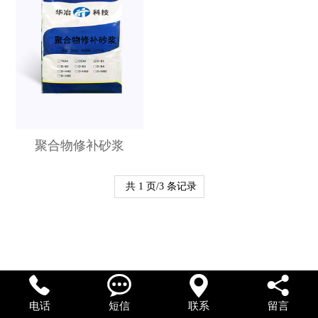
聚合物修补砂浆
共 1 页/3 条记录




电话
短信
联系
留言