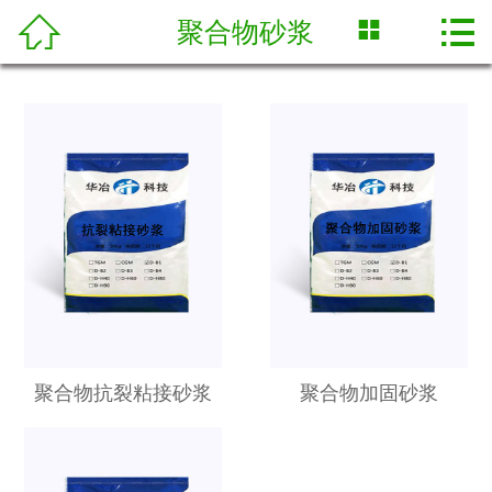



聚合物砂浆
网站首页

关于我们
荣誉证书
产品展示
新闻中心
技术专栏
合作案例
聚合物抗裂粘接砂浆
聚合物加固砂浆
人才招聘
联系我们