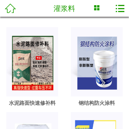



灌浆料
网站首页

关于我们
荣誉证书
产品展示
新闻中心
技术专栏
合作案例
水泥路面快速修补料
钢结构防火涂料
人才招聘
联系我们