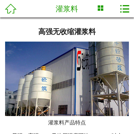



灌浆料
网站首页

关于我们
高强无收缩灌浆料
荣誉证书
产品展示
新闻中心
技术专栏
合作案例
人才招聘
灌浆料产品特点
联系我们